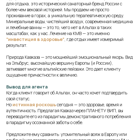
для отдыха, это исторический санаторный бренд России с
более чем вековой историей. Мы продаем не просто
проживание в горах, а уникальную терапевтическую среду.
Минеральные воды, чистейший воздух, современная медицина
и лечебные ванны — это то, чего нет в Альпах в таких
масштабах, как у нас. Лечение на КМВ — это именно
"инвестиция в здоровье"
, где отдых имеет измеримый
результат.
Природа Кавказа — это мощнейший эмоциональный якорь. Вид
на Эльбрус, высочайшую вершину Европы (и России),
затмевает многие альпийские пейзажи. Это дает клиенту
ощущение причастности к величию.
Вывод для агента
Когда клиент говорит об Альпах, он часто хочет подтвердить
свой статус.
Но
истинная роскошь
сегодня — это здоровье, время и
аутентичность. Предлагая Кавказ через ПЛАНЕТУ ВИП, вы
переводите его из парадигмы демонстративного потребления
в парадигму осознанной заботы о себе.
Предложите ему сравнить: утомительный вояж в Европу или