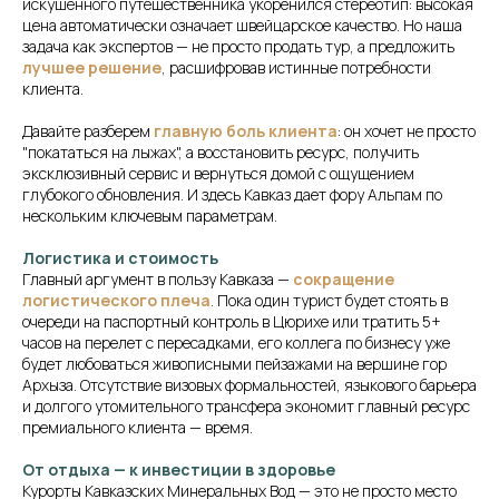
искушенного путешественника укоренился стереотип: высокая
цена автоматически означает швейцарское качество. Но наша
задача как экспертов — не просто продать тур, а предложить
лучшее решение
, расшифровав истинные потребности
клиента.
Давайте разберем
главную боль клиента
: он хочет не просто
"покататься на лыжах", а восстановить ресурс, получить
эксклюзивный сервис и вернуться домой с ощущением
глубокого обновления. И здесь Кавказ дает фору Альпам по
нескольким ключевым параметрам.
Логистика и стоимость
Главный аргумент в пользу Кавказа —
сокращение
логистического плеча
. Пока один турист будет стоять в
очереди на паспортный контроль в Цюрихе или тратить 5+
часов на перелет с пересадками, его коллега по бизнесу уже
будет любоваться живописными пейзажами на вершине гор
Архыза. Отсутствие визовых формальностей, языкового барьера
и долгого утомительного трансфера экономит главный ресурс
премиального клиента — время.
От отдыха — к инвестиции в здоровье
Курорты Кавказских Минеральных Вод — это не просто место