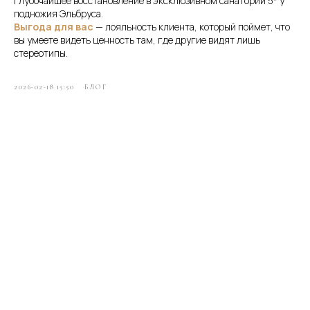
глубочайшее восстановление в эксклюзивном санатории 5* у
подножия Эльбруса.
Выгода для вас
— лояльность клиента, который поймет, что
вы умеете видеть ценность там, где другие видят лишь
стереотипы.
2026-02-18 15:50
БЛОГ