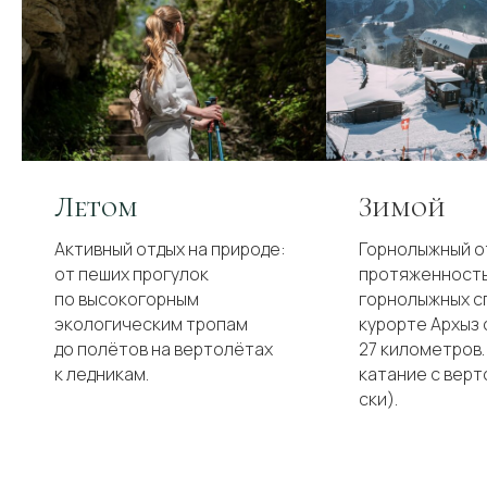
Летом
Зимой
Активный отдых на природе:
Горнолыжный о
от пеших прогулок
протяженност
по высокогорным
горнолыжных с
экологическим тропам
курорте Архыз
до полётов на вертолётах
27 километров
к ледникам.
катание с верт
ски).