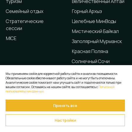
туризм
Величественный Алтай
Семейный отдых
Горный Архыз
Стратегические
Целебные МинВоды
сессии
Мистический Байкал
MICE
Заполярный Мурманск
Красная Поляна
Солнечный Сочи
Лазурная Анапа
Мы применяем cookie для корректной работы сайта и анализа посещаемости.
Обязательные cookie обеспечивают работу сайта и не могут быть отключены.
Живописный Геленджик
Аналитические cookie помогают нам улучшать сайт и подключаются только при
вашем согласии. Оставаясь на нашем сайте, вы соглашаетесь с
Политикой
Уникальный Крым
пользовательских данных.
Радушный Краснодар
Принять все
Самобытная Тыва
Настройки
Компания
ОТЕЛИ