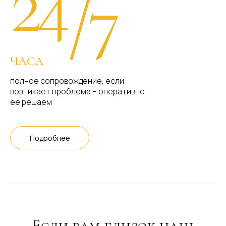
24
/7
часа
полное сопровождение, если
возникает проблема – оперативно
ее решаем
Подробнее
Если вам близок наш