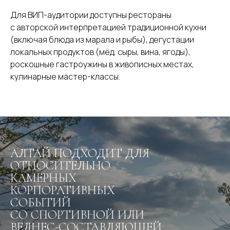
Для ВИП-аудитории доступны рестораны
с авторской интерпретацией традиционной кухни
(включая блюда из марала и рыбы), дегустации
локальных продуктов (мёд, сыры, вина, ягоды),
роскошные гастроужины в живописных местах,
кулинарные мастер-классы.
АЛТАЙ ПОДХОДИТ ДЛЯ
ОТНОСИТЕЛЬНО
КАМЕРНЫХ
КОРПОРАТИВНЫХ
СОБЫТИЙ
СО СПОРТИВНОЙ ИЛИ
ВЕЛНЕС-СОСТАВЛЯЮЩЕЙ: