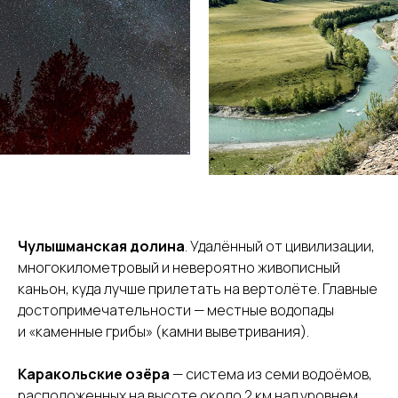
Чулышманская долина
. Удалённый от цивилизации,
многокилометровый и невероятно живописный
каньон, куда лучше прилетать на вертолёте. Главные
достопримечательности — местные водопады
и «каменные грибы» (камни выветривания).
Каракольские озёра
— система из семи водоёмов,
расположенных на высоте около 2 км над уровнем