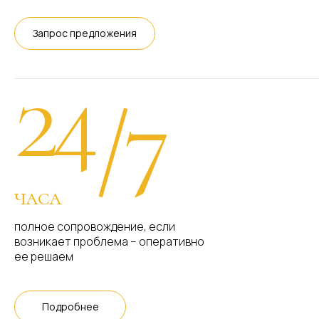
Запрос предложения
24
/7
часа
полное сопровождение, если
возникает проблема – оперативно
ее решаем
Подробнее