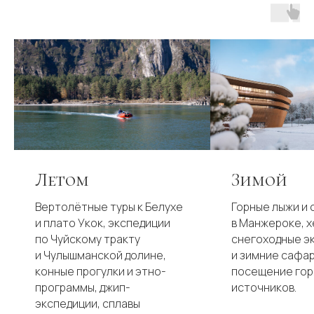
Летом
Зимой
Вертолётные туры к Белухе
Горные лыжи и 
и плато Укок, экспедиции
в Манжероке, х
по Чуйскому тракту
снегоходные э
и Чулышманской долине,
и зимние сафар
конные прогулки и этно-
посещение гор
программы, джип-
источников.
экспедиции, сплавы