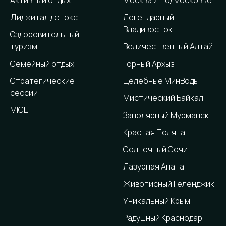
Активный отдых
Москва и Подмосковье
Диджитал детокс
Легендарный
Владивосток
Оздоровительный
туризм
Величественный Алтай
Семейный отдых
Горный Архыз
Стратегические
Целебные МинВоды
сессии
Мистический Байкал
MICE
Заполярный Мурманск
Красная Поляна
Солнечный Сочи
Лазурная Анапа
Живописный Геленджик
Уникальный Крым
Радушный Краснодар