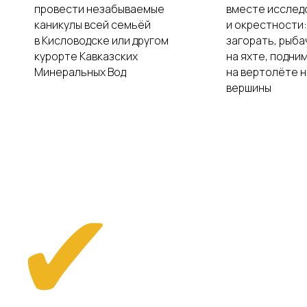
провести незабываемые
вместе исслед
каникулы всей семьёй
и окрестности:
в Кисловодске или другом
загорать, рыба
курорте Кавказских
на яхте, подни
Минеральных Вод
на вертолёте 
вершины
✔