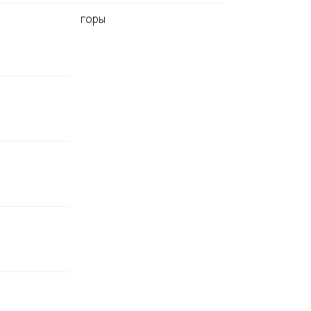
горы
техникой.
ом к кухне.
казской
региона.
сов и
рия.
рассы.
рены два