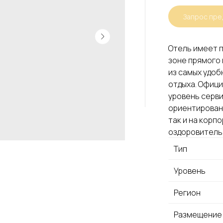
Запрос пр
Отель имеет п
зоне прямого 
из самых удоб
отдыха. Офици
уровень серви
ориентирован 
так и на корп
оздоровитель
Тип
Уровень
Регион
Размещение