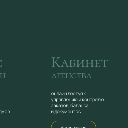
с
Кабинет
и
агенства
 двуспальной
онлайн доступ к
е окна с
управлению и контролю
ого горного
заказов, баланса
бственного
джер
и документов
льпийских
Авторизация