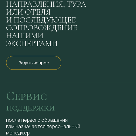
НАПРАВЛЕНИЯ, ТУРА
ИЛИ ОТЕЛЯ
И ПОСЛЕДУЮЩЕЕ
СОПРОВОЖДЕНИЕ
НАШИМИ
ЭКСПЕРТАМИ
Завтрак — «шведский стол»
Задать вопрос
Свободный выбор из приготовленных блюд,
самообслуживание.
Ежедневно, с 7:00 до 11:00.
Обед и ужин — «а-ля карт»
Сервис
Заказ блюд и напитков из меню ресторана. Обслуживание
поддержки
официантом.
Ежедневно, с 12:00 до 23:00.
после первого обращения
вам назначается персональный
ЛЕТНИЙ БАР
менеджер
Отличное дополнение открытой зоне отдыха — летнее