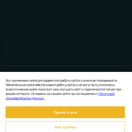
Мы применяем cookie для корректной работы сайта и анализа посещаемости.
Обязательные cookie обеспечивают работу сайта и не могут быть отключены.
Аналитические cookie помогают нам улучшать сайт и подключаются только при
вашем согласии. Оставаясь на нашем сайте, вы соглашаетесь с
Политикой
пользовательских данных.
Принять все
Создание сайта Leto.Website
©
2026
ПЛАНЕТА VIP
Настройки