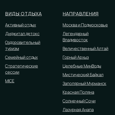
ВИДЫ ОТДЫХА
НАПРАВЛЕНИЯ
Активный отдых
Москва и Подмосковье
Диджитал детокс
Легендарный
Владивосток
Оздоровительный
туризм
Величественный Алтай
Семейный отдых
Горный Архыз
Стратегические
Целебные МинВоды
сессии
Мистический Байкал
MICE
Заполярный Мурманск
Красная Поляна
Солнечный Сочи
Лазурная Анапа