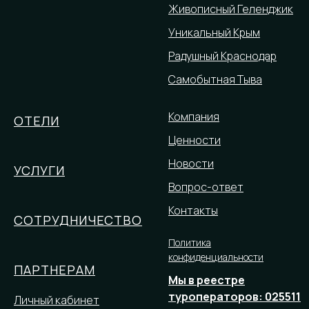
Живописный Геленджик
Уникальный Крым
Радушный Краснодар
Банный и СПА комплекс «Кедр и
Самобытная Тыва
пар»
К услугам гостей парные на 110°, 90° и 50°, хаммам, а также
Компания
ОТЕЛИ
просторный бассейн площадью 100 квадратных метров с
Ценности
видом на Катунь. Дети до 6 лет могут посещать СПА-
комплекс бесплатно в любое время (только для
Новости
УСЛУГИ
проживающих в Натуре).
Вопрос-ответ
Контакты
СОТРУДНИЧЕСТВО
Политика
конфиденциальности
ПАРТНЕРАМ
Мы в реестре
туроператоров: 025511
Личный кабинет