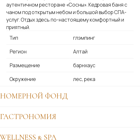
аутентичном ресторане «Сосны». Кедровая баня с
чаном под открытым небом и большой выбор СПА-
услуг. Отдых здесь по-настоящему комфортный и
приятный.
Тип
глэмпинг
Регион
Алтай
Размещение
барнхаус
Окружение
лес, река
НОМЕРНОЙ ФОНД
Двухуровневые барнхаусы
ГАСТРОНОМИЯ
48 м2 комнаты
9 м2 терраса
РЕСТОРАН «СОСНЫ»
WELLNESS & SPA
2 комнаты
Знакомство с Алтайским краем будет неполным, если вы