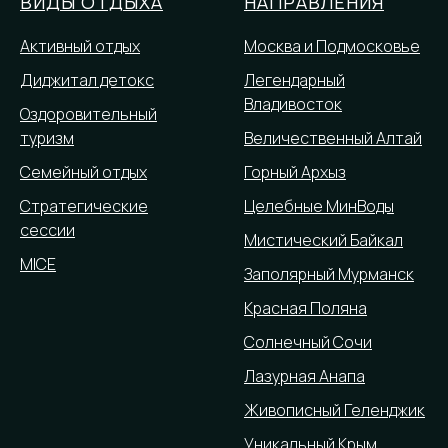
ВИДЫ ОТДЫХА
НАПРАВЛЕНИЯ
Активный отдых
Москва и Подмосковье
Диджитал детокс
Легендарный
Владивосток
Оздоровительный
туризм
Величественный Алтай
Семейный отдых
Горный Архыз
Стратегические
Целебные МинВоды
сессии
Мистический Байкал
MICE
Заполярный Мурманск
Красная Поляна
Солнечный Сочи
Лазурная Анапа
Живописный Геленджик
Уникальный Крым