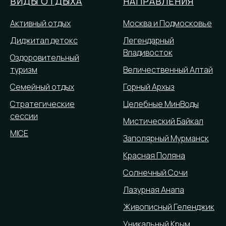
ВИДЫ ОТДЫХА
НАПРАВЛЕНИЯ
Активный отдых
Москва и Подмосковье
Диджитал детокс
Легендарный
Владивосток
Оздоровительный
туризм
Величественный Алтай
Семейный отдых
Горный Архыз
Стратегические
Целебные МинВоды
сессии
Мистический Байкал
MICE
Заполярный Мурманск
Красная Поляна
Солнечный Сочи
Лазурная Анапа
Живописный Геленджик
Уникальный Крым