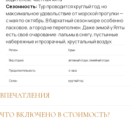
Сезонность:
Тур проводится круглый год, но
максимальное удовольствие от морской прогулки —
с мая по октябрь. В бархатный сезон море особенно
ласковое, а город не переполнен. Даже зимой у Ялты
есть своё очарование: пальмы в снегу, пустынные
набережные и прозрачный, хрустальный воздух.
Регион
Крым
Вид отдыха
активный отдых, семейный отдых
Продолжительность
4 часа
Сезон
круглый год
ВПЕЧАТЛЕНИЯ
За 5 часов вы успеете:
ЧТО ВКЛЮЧЕНО В СТОИМОСТЬ?
Почувствовать ритм города, который создан для
ВКЛЮЧЕНО:
счастья