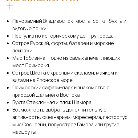
Панорамный Владивосток: мосты, сопки, бухты и
видовые точки
Прогулка по историческому центру города
Остров Русский, форты, батареи и морские
пейзажи
Мыс Тобизина — одно из самых впечатляющих
мест Приморья
Остров Шкота с красными скалами, маяком и
видами на Японское море
Приморский сафари-парк и знакомство с
природой Дальнего Востока
Бухта Стеклянная и пляж Шамора
Возможность выбрать дополнительную
активность: океанариум, мореферма, гастротур,
мыс Сосновый, полуостров Гамова или другие
маршруты