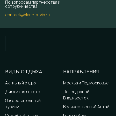
По вопросам партнерства и
сотрудничества
После завершения программы — трансфер
contact@planeta-vip.ru
в аэропорт или продление отдыха по желанию.
ВИДЫ ОТДЫХА
НАПРАВЛЕНИЯ
Активный отдых
Москва и Подмосковье
Диджитал детокс
Легендарный
Владивосток
Оздоровительный
туризм
Величественный Алтай
Семейный отдых
Горный Архыз