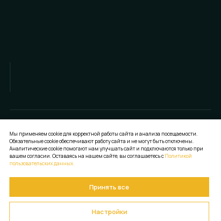
Мы применяем cookie для корректной работы сайта и анализа посещаемости.
Обязательные cookie обеспечивают работу сайта и не могут быть отключены.
Аналитические cookie помогают нам улучшать сайт и подключаются только при
вашем согласии. Оставаясь на нашем сайте, вы соглашаетесь с
Политикой
пользовательских данных.
Принять все
Создание сайта Leto.Website
©
2026
ПЛАНЕТА VIP
Настройки